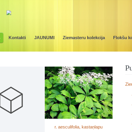
s
Kontakti
JAUNUMI
Ziemasteru kolekcija
Flokšu ko
Pu
Zie
r. aesculifolia, kastaņlapu