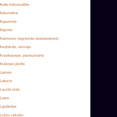
Kailā trūkumzālīte
Kaķumētra
Kapumirte
Kāpnīte
Kalimeres (iegrieztās skaistasteres)
Kazbārdis, divmāju
Krastkaņepe, plankumainā
Krāšņais jānītis
Laimiņi
Lakacis
Lauztā sirds
Liatre
Ligulārijas
Ložņu cekuliņi