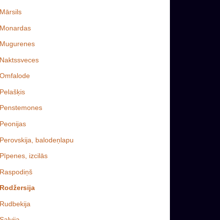
Mārsils
Monardas
Mugurenes
Naktssveces
Omfalode
Pelašķis
Penstemones
Peonijas
Perovskija, balodeņlapu
Pīpenes, izcilās
Raspodiņš
Rodžersija
Rudbekija
Salvija