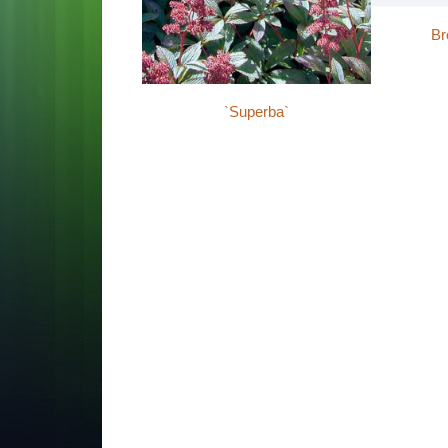
Br
`Superba`