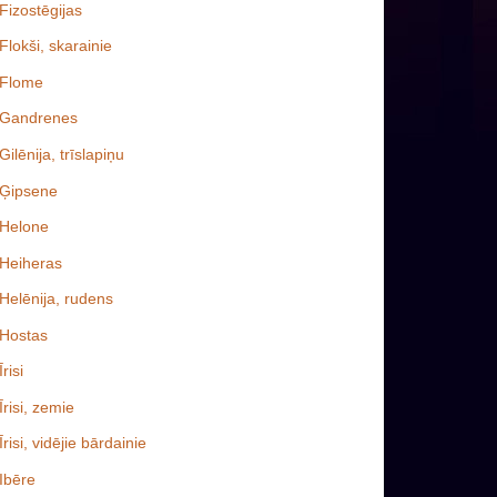
Fizostēgijas
Flokši, skarainie
Flome
Gandrenes
Gilēnija, trīslapiņu
Ģipsene
Helone
Heiheras
Helēnija, rudens
Hostas
Īrisi
Īrisi, zemie
Īrisi, vidējie bārdainie
Ibēre