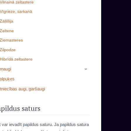
Vilnainā zeltastere
Vīgrieze, sarkanā
Zāļlillija
Zeltene
Ziemasteres
Zilpodze
Hibrīdā zeltastere
eņaugi
›
olpuķes
tniecības augi, garšaugi
pildus saturs
t var ievadīt papildus saturu. Ja papildus satura