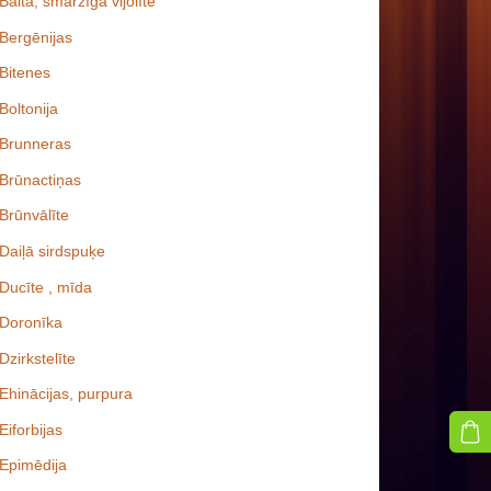
Baltā, smaržīgā vijolīte
Bergēnijas
Bitenes
Boltonija
Brunneras
Brūnactiņas
Brūnvālīte
Daiļā sirdspuķe
Ducīte , mīda
Doronīka
Dzirkstelīte
Ehinācijas, purpura
Eiforbijas
Epimēdija