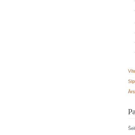
Vīt
Sīp
Ārs
Pa
Šei