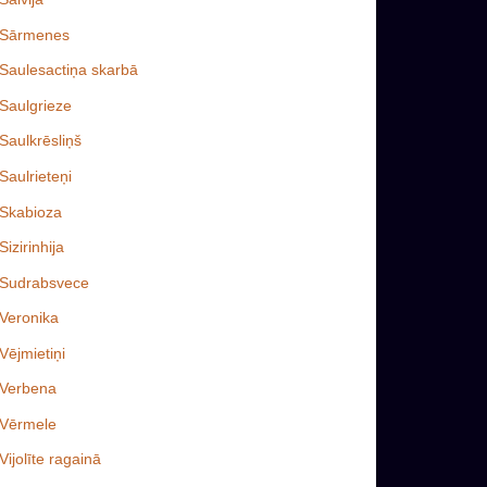
Sārmenes
Saulesactiņa skarbā
Saulgrieze
Saulkrēsliņš
Saulrieteņi
Skabioza
Sizirinhija
Sudrabsvece
Veronika
Vējmietiņi
Verbena
Vērmele
Vijolīte ragainā