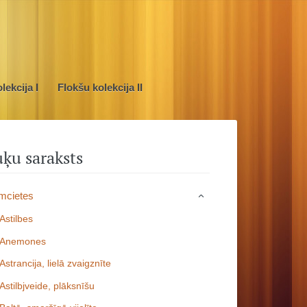
lekcija I
Flokšu kolekcija II
ķu saraksts
mcietes
›
Astilbes
Anemones
Astrancija, lielā zvaigznīte
Astilbjveide, plāksnīšu