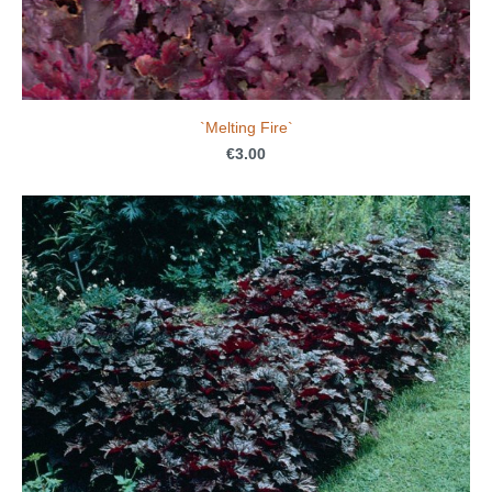
`Melting Fire`
€3.00