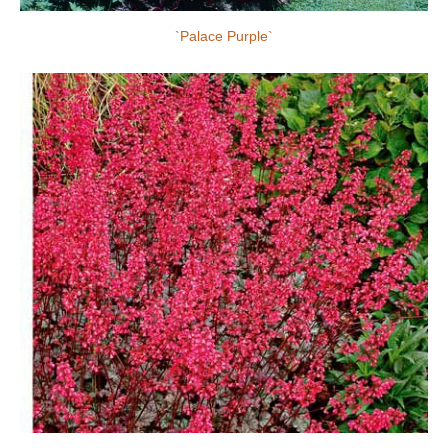
`Palace Purple`