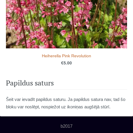
Heiherella Pink Revolution
€5.00
Papildus saturs
Šeit var ievadīt papildus saturu. Ja papildus satura nav, tad šo
bloku var noslēpt, nospiežot uz ikoniņas augšējā stūrī.
b2017