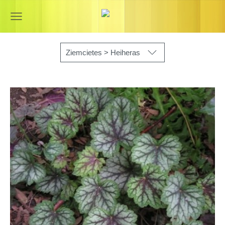
Ziemcietes > Heiheras