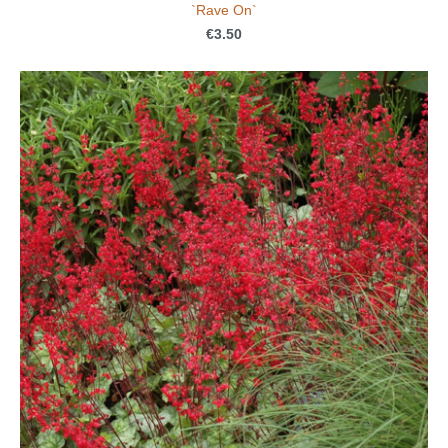
`Rave On`
€3.50