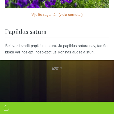
Vijolīte ragainā , (viola cornuta )
Papildus saturs
Šeit var ievadīt papildus saturu. Ja papildus satura nav, tad šo
bloku var noslēpt, nospiežot uz ikoniņas augšējā stūrī.
b2017