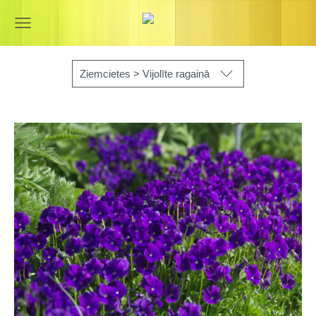
Ziemcietes > Vijolīte ragainā