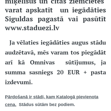
miķelīšus un citas ziemcietes
varat apskatīt un iegādāties
Siguldas pagastā vai pasūtīt
www.staduezi.lv
Ja vēlaties iegādāties augus stādu
audzētavā, mēs varam tos piegādāt
arī kā Omnivas sūtījumus, ja
summa sasniegs 20 EUR + pasta
izdevumi.
Pārdošanā ir stādi, kam Katalogā pievienota
cena.
Stādus sūtām bez podiem.