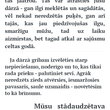
tas jāatrod. Tas var atrasties Jūsu
dārzā - gan ilgi meklētās un sagādātās,
vēl nekad neredzētās puķēs, gan arī
tajās, kas jau piedzīvojušas ilgu,
smaržīgu mūžu, tad uz laiku
aizmirstas, bet tagad atkal ar sajūsmu
celtas godā.
Ja dārzā gribam izvēlēties starp
nepieciešamo, noderīgo un to, kas tikai
rada prieku - palutiniet sevi. Agrāk
neredzēts zieds atvērsies, iesmaržosies
pavasaris, saule uzsmaidīs - novērtēsim
to kā brīnumu.
Mūsu stādaudzētava