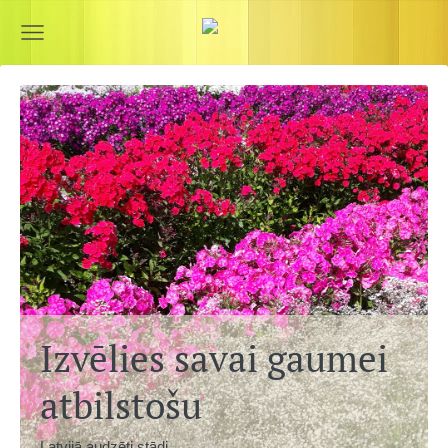
Izvēlies savai gaumei
atbilstošu
Latvijā audzēti stādi