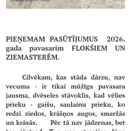
PIEŅEMAM
PASŪTĪJUMUS 2026.
gada pavasarim FLOKŠIEM UN
ZIEMASTERĒM.
Cilvēkam, kas stāda dārzu, nav
vecuma - ir tikai mūžīga pavasara
jausma, dvēseles stāvoklis, kad vēlies
prieku - gaišu, saulainu prieku, ko
redzi ziedos, krāšņos augos, smaržās
un krāsās. Pēc tā nav jādzenas, bet