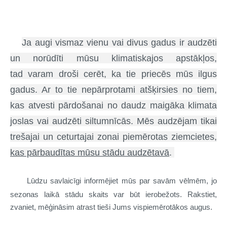
Ja augi vismaz vienu vai divus gadus ir audzēti
un norūdīti mūsu klimatiskajos apstākļos,
tad varam droši cerēt, ka tie priecēs mūs ilgus
gadus. Ar to tie nepārprotami atšķirsies no tiem,
kas atvesti pārdošanai no daudz maigāka klimata
joslas vai audzēti siltumnīcās. Mēs audzējam tikai
trešajai un ceturtajai zonai piemērotas ziemcietes,
kas pārbaudītas mūsu stādu audzētavā
.
Lūdzu savlaicīgi informējiet mūs par savām vēlmēm, jo
sezonas laikā stādu skaits var būt ierobežots. Rakstiet,
zvaniet, mēģināsim atrast tieši Jums vispiemērotākos augus.