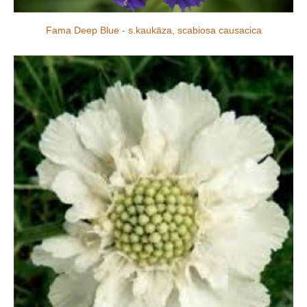
Fama Deep Blue - s.kaukāza, scabiosa causacica