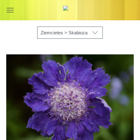
Ziemcietes > Skabioza