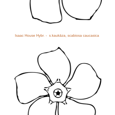
Isaac House Hybr. - s.kaukāza, scabiosa caucasica