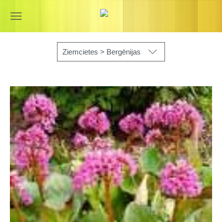
Ziemcietes > Bergēnijas