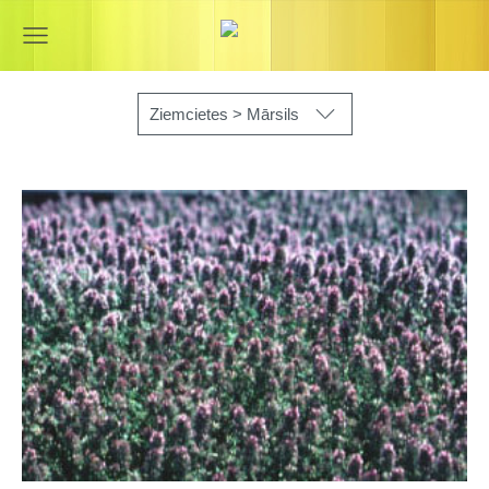
Ziemcietes > Mārsils