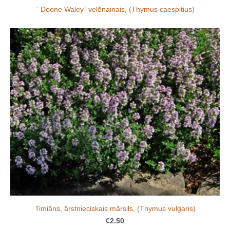
` Doone Waley` velēnainais, (Thymus caespitius)
Timiāns, ārstnieciskais mārsils, (Thymus vulgaris)
€2.50