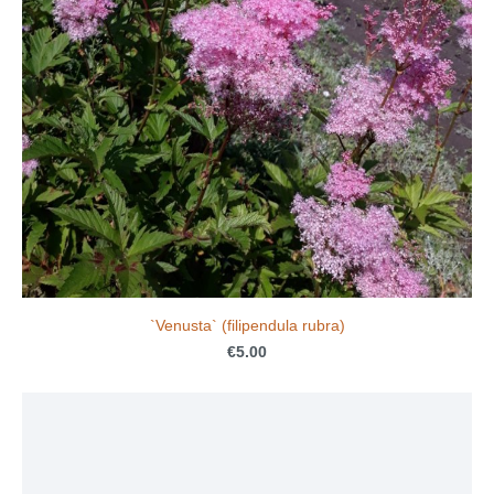
`Venusta` (filipendula rubra)
€5.00