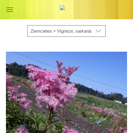
Ziemcietes > Vīgrieze, sarkanā