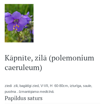
Kāpnīte, zilā (polemonium
caeruleum)
ziedi zili, bagātīgi zied, V-VII, H 60-80cm, izturīga, saule,
pusēna .
Izmantojama medicīnā.
Papildus saturs