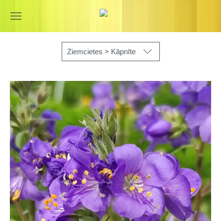
Ziemcietes > Kāpnīte