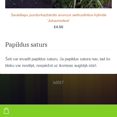
Savādlapu pundurkazbārdis aruncus aethusifolius-hybride
'Johannisfest'
€4.50
Papildus saturs
Šeit var ievadīt papildus saturu. Ja papildus satura nav, tad šo
bloku var noslēpt, nospiežot uz ikoniņas augšējā stūrī.
b2017