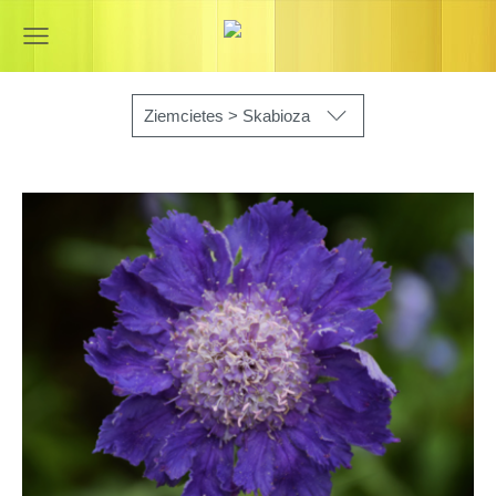
Ziemcietes > Skabioza