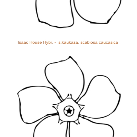
Isaac House Hybr. - s.kaukāza, scabiosa caucasica