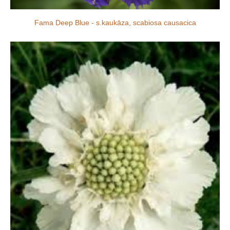
Fama Deep Blue - s.kaukāza, scabiosa causacica