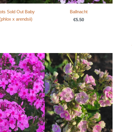
ots Sold Out Baby
Ballnacht
phlox x arendsii)
€5.50