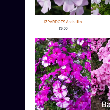
IZPĀRDOTS Andzelika
€6.00