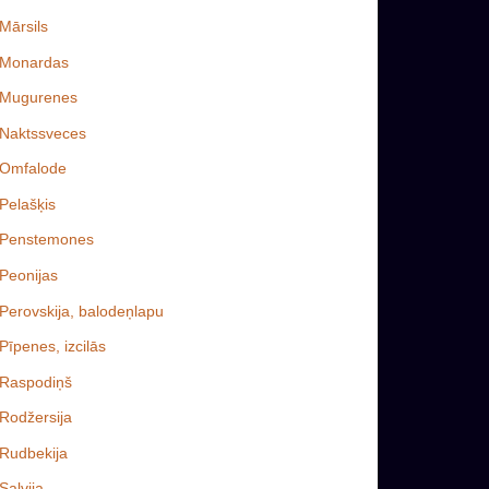
Mārsils
Monardas
Mugurenes
Naktssveces
Omfalode
Pelašķis
Penstemones
Peonijas
Perovskija, balodeņlapu
Pīpenes, izcilās
Raspodiņš
Rodžersija
Rudbekija
Salvija