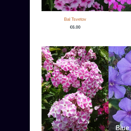
Bal Tsvetov
€6.00