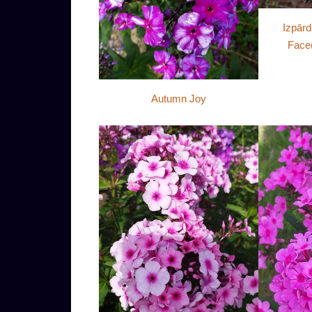
Izpārd
Face(
Autumn Joy