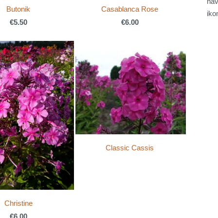
nav
Butonik
Casablanca Rose
iko
€5.50
€6.00
Classic Cassis
Christine
€6.00