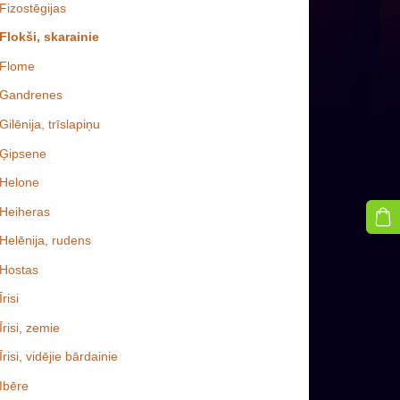
Fizostēgijas
Flokši, skarainie
Flome
Gandrenes
Gilēnija, trīslapiņu
Ģipsene
Helone
Heiheras
Helēnija, rudens
Hostas
Īrisi
Īrisi, zemie
Īrisi, vidējie bārdainie
Ibēre