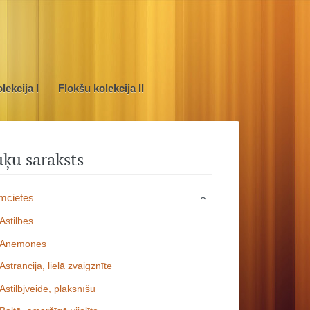
lekcija I
Flokšu kolekcija II
ķu saraksts
mcietes
›
Astilbes
Anemones
Astrancija, lielā zvaigznīte
Astilbjveide, plāksnīšu