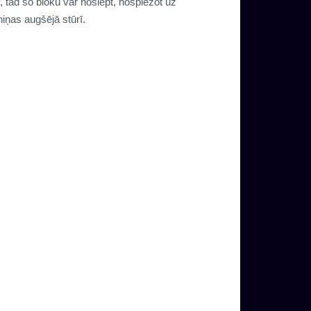
, tad šo bloku var noslēpt, nospiežot uz
niņas augšējā stūrī.