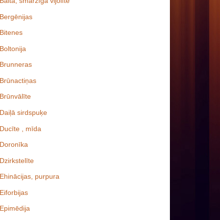
Baltā, smaržīgā vijolīte
Bergēnijas
Bitenes
Boltonija
Brunneras
Brūnactiņas
Brūnvālīte
Daiļā sirdspuķe
Ducīte , mīda
Doronīka
Dzirkstelīte
Ehinācijas, purpura
Eiforbijas
Epimēdija