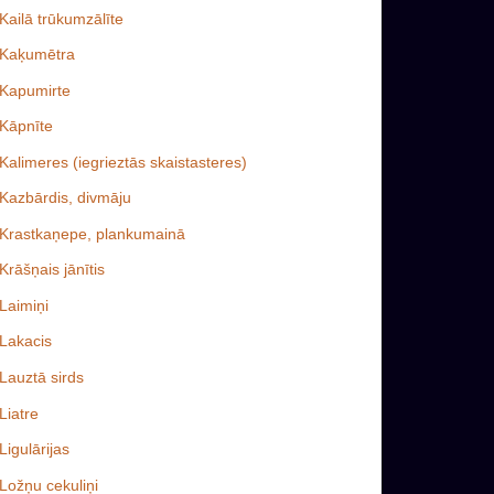
Kailā trūkumzālīte
Kaķumētra
Kapumirte
Kāpnīte
Kalimeres (iegrieztās skaistasteres)
Kazbārdis, divmāju
Krastkaņepe, plankumainā
Krāšņais jānītis
Laimiņi
Lakacis
Lauztā sirds
Liatre
Ligulārijas
Ložņu cekuliņi