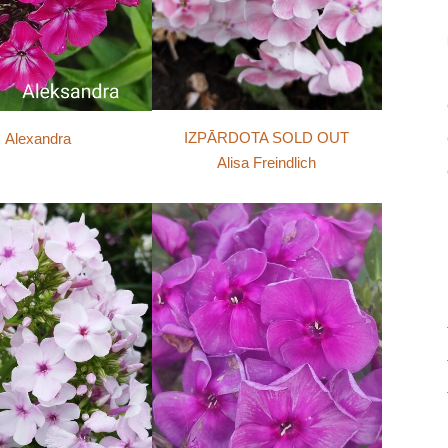
IZPĀRDOTA SOLD OUT
Alexandra
Alisa Freindlich