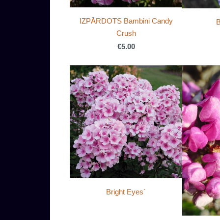
IZPĀRDOTS Bambini Candy
B
Crush
€5.00
Bright Eyes`