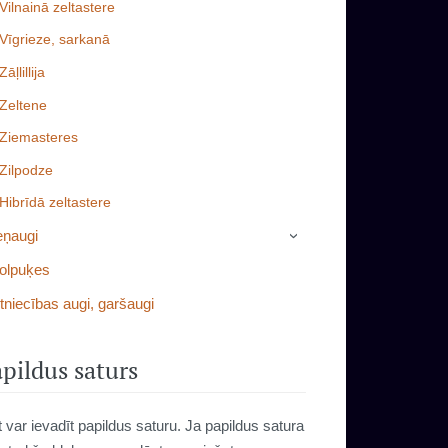
Vilnainā zeltastere
Vīgrieze, sarkanā
Zāļlillija
Zeltene
Ziemasteres
Zilpodze
Hibrīdā zeltastere
eņaugi
›
olpuķes
tniecības augi, garšaugi
pildus saturs
t var ievadīt papildus saturu. Ja papildus satura