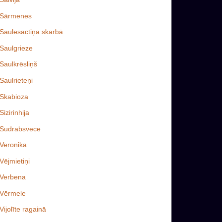
Sārmenes
Saulesactiņa skarbā
Saulgrieze
Saulkrēsliņš
Saulrieteņi
Skabioza
Sizirinhija
Sudrabsvece
Veronika
Vējmietiņi
Verbena
Vērmele
Vijolīte ragainā