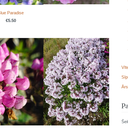
lue Paradise
€5.50
Vīt
Sīp
Ārs
Pa
Šei