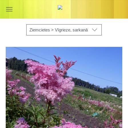
Ziemcietes > Vīgrieze, sarkanā