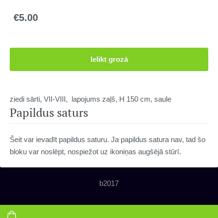
€5.00
Ielikt grozā
ziedi sārti, VII-VIII, lapojums zaļš, H 150 cm, saule
Papildus saturs
Šeit var ievadīt papildus saturu. Ja papildus satura nav, tad šo
bloku var noslēpt, nospiežot uz ikoniņas augšējā stūrī.
b2017