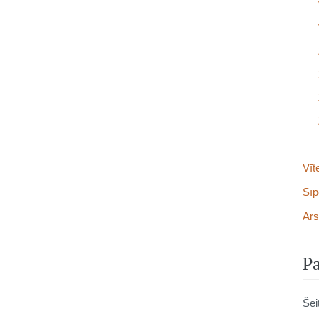
Vīt
Sīp
Ārs
Pa
Šei