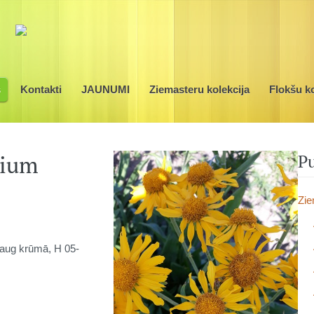
s
Kontakti
JAUNUMI
Ziemasteru kolekcija
Flokšu ko
nium
Pu
Zie
, aug krūmā, H 05-