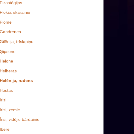
Fizostēgijas
Flokši, skarainie
Flome
Gandrenes
Gilēnija, trīslapiņu
Ģipsene
Helone
Heiheras
Helēnija, rudens
Hostas
Īrisi
Īrisi, zemie
Īrisi, vidējie bārdainie
Ibēre