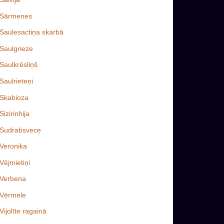
Sārmenes
Saulesactiņa skarbā
Saulgrieze
Saulkrēsliņš
Saulrieteņi
Skabioza
Sizirinhija
Sudrabsvece
Veronika
Vējmietiņi
Verbena
Vērmele
Vijolīte ragainā