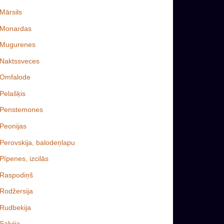
Mārsils
Monardas
Mugurenes
Naktssveces
Omfalode
Pelašķis
Penstemones
Peonijas
Perovskija, balodeņlapu
Pīpenes, izcilās
Raspodiņš
Rodžersija
Rudbekija
Salvija