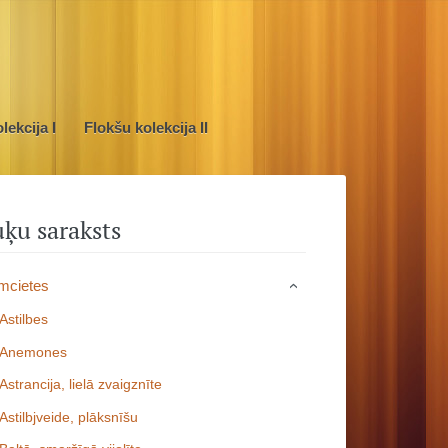
lekcija I
Flokšu kolekcija II
ķu saraksts
mcietes
›
Astilbes
Anemones
Astrancija, lielā zvaigznīte
Astilbjveide, plāksnīšu