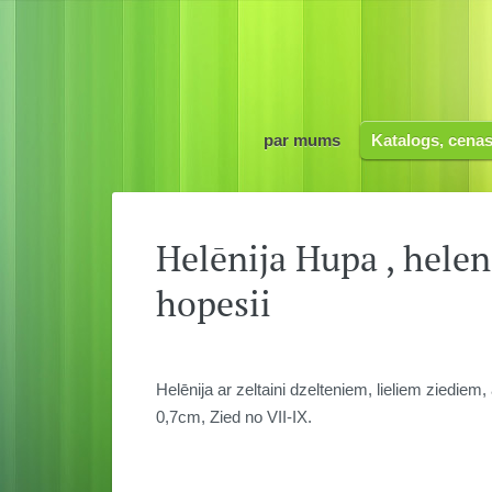
par mums
Katalogs, cena
Helēnija Hupa , hele
hopesii
Helēnija ar zeltaini dzelteniem, lieliem ziediem
0,7cm, Zied no VII-IX.