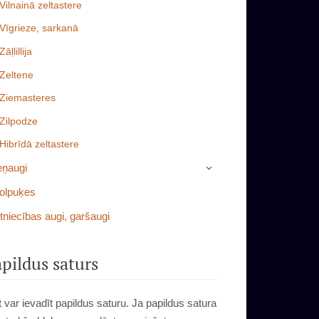
Vilnainā zeltastere
Vīgrieze, sarkanā
Zāļlillija
Zeltene
Ziemasteres
Zilpodze
Hibrīdā zeltastere
eņaugi
›
olpuķes
tniecības augi, garšaugi
pildus saturs
t var ievadīt papildus saturu. Ja papildus satura