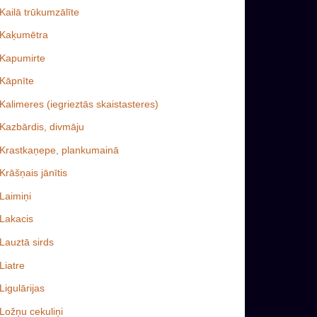
Kailā trūkumzālīte
Kaķumētra
Kapumirte
Kāpnīte
Kalimeres (iegrieztās skaistasteres)
Kazbārdis, divmāju
Krastkaņepe, plankumainā
Krāšņais jānītis
Laimiņi
Lakacis
Lauztā sirds
Liatre
Ligulārijas
Ložņu cekuliņi