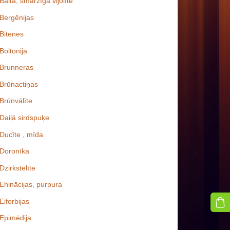
Baltā, smaržīgā vijolīte
Bergēnijas
Bitenes
Boltonija
Brunneras
Brūnactiņas
Brūnvālīte
Daiļā sirdspuķe
Ducīte , mīda
Doronīka
Dzirkstelīte
Ehinācijas, purpura
Eiforbijas
Epimēdija