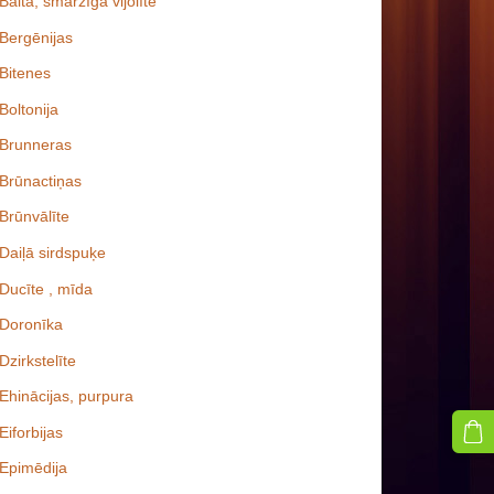
Baltā, smaržīgā vijolīte
Bergēnijas
Bitenes
Boltonija
Brunneras
Brūnactiņas
Brūnvālīte
Daiļā sirdspuķe
Ducīte , mīda
Doronīka
Dzirkstelīte
Ehinācijas, purpura
Eiforbijas
Epimēdija