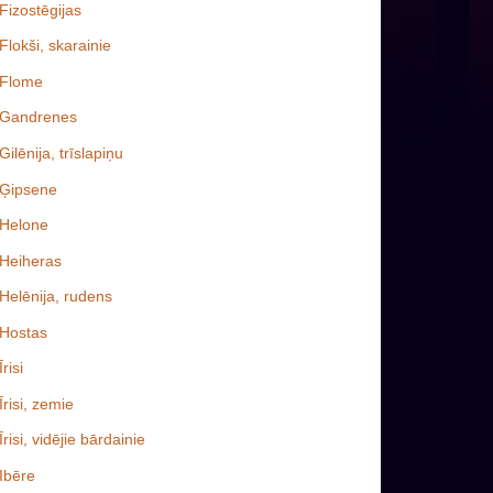
Fizostēgijas
Flokši, skarainie
Flome
Gandrenes
Gilēnija, trīslapiņu
Ģipsene
Helone
Heiheras
Helēnija, rudens
Hostas
Īrisi
Īrisi, zemie
Īrisi, vidējie bārdainie
Ibēre