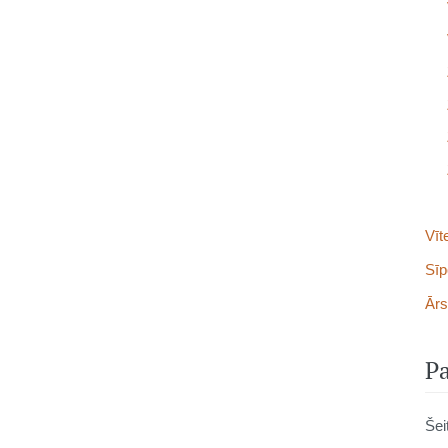
Vīt
Sīp
Ārs
Pa
Šei