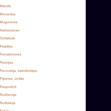
Mārsils
Monardas
Mugurenes
Naktssveces
Omfalode
Pelašķis
Penstemones
Peonijas
Perovskija, balodeņlapu
Pīpenes, izcilās
Raspodiņš
Rodžersija
Rudbekija
Salvija