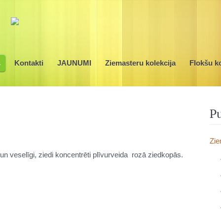
s
Kontakti
JAUNUMI
Ziemasteru kolekcija
Flokšu ko
Pu
Zie
 un veselīgi, ziedi koncentrēti plīvurveida rozā ziedkopās.