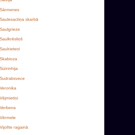
Sārmenes
Saulesactiņa skarbā
Saulgrieze
Saulkrēsliņš
Saulrieteņi
Skabioza
Sizirinhija
Sudrabsvece
Veronika
Vējmietiņi
Verbena
Vērmele
Vijolīte ragainā