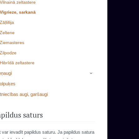
Vilnainā zeltastere
Vīgrieze, sarkanā
Zāļlillija
Zeltene
Ziemasteres
Zilpodze
Hibrīdā zeltastere
eņaugi
›
olpuķes
tniecības augi, garšaugi
pildus saturs
t var ievadīt papildus saturu. Ja papildus satura