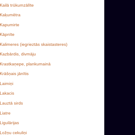
Kailā trūkumzālīte
Kaķumētra
Kapumirte
Kāpnīte
Kalimeres (iegrieztās skaistasteres)
Kazbārdis, divmāju
Krastkaņepe, plankumainā
Krāšņais jānītis
Laimiņi
Lakacis
Lauztā sirds
Liatre
Ligulārijas
Ložņu cekuliņi