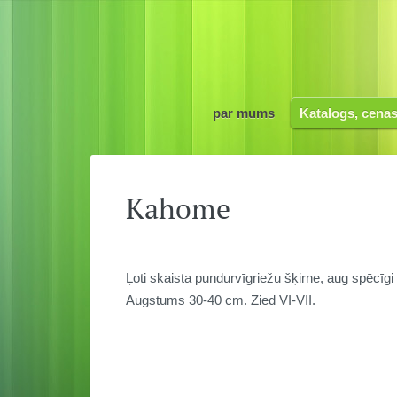
par mums
Katalogs, cena
Kahome
Ļoti skaista pundurvīgriežu šķirne, aug spēcīgi
Augstums 30-40 cm. Zied VI-VII.