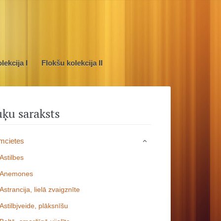
lekcija I
Flokšu kolekcija II
ķu saraksts
mcietes
›
Astilbes
Anemones
Astrancija, lielā zvaigznīte
Astilbjveide, plāksnīšu